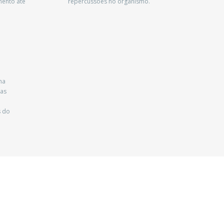
mento até
repercussões no organismo.
na
cas
s do