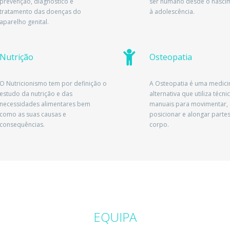
prevenção, diagnóstico e
ser humano desde o nasci
tratamento das doenças do
à adolescência.
aparelho genital.
Nutrição
Osteopatia
O Nutricionismo tem por definição o
A Osteopatia é uma medici
estudo da nutrição e das
alternativa que utiliza técni
necessidades alimentares bem
manuais para movimentar,
como as suas causas e
posicionar e alongar parte
consequências.
corpo.
EQUIPA